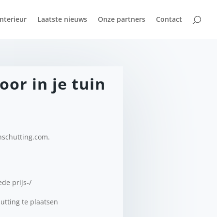
Interieur
Laatste nieuws
Onze partners
Contact
or in je tuin
schutting.com.
de prijs-/
hutting te plaatsen