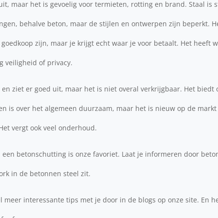
it, maar het is gevoelig voor termieten, rotting en brand. Staal is s
gen, behalve beton, maar de stijlen en ontwerpen zijn beperkt. He
oedkoop zijn, maar je krijgt echt waar je voor betaalt. Het heeft w
g veiligheid of privacy.
en ziet er goed uit, maar het is niet overal verkrijgbaar. Het biedt 
 en is over het algemeen duurzaam, maar het is nieuw op de markt 
Het vergt ook veel onderhoud.
: een betonschutting is onze favoriet. Laat je informeren door bet
ork in de betonnen steel zit.
eer interessante tips met je door in de blogs op onze site. En he