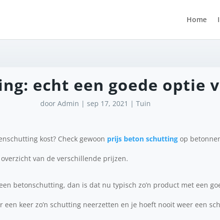
Home
g: echt een goede optie vo
door
Admin
|
sep 17, 2021
|
Tuin
nenschutting kost? Check gewoon
prijs beton schutting
op betonnen
 overzicht van de verschillende prijzen.
n betonschutting, dan is dat nu typisch zo’n product met een goe
er een keer zo’n schutting neerzetten en je hoeft nooit weer een sc