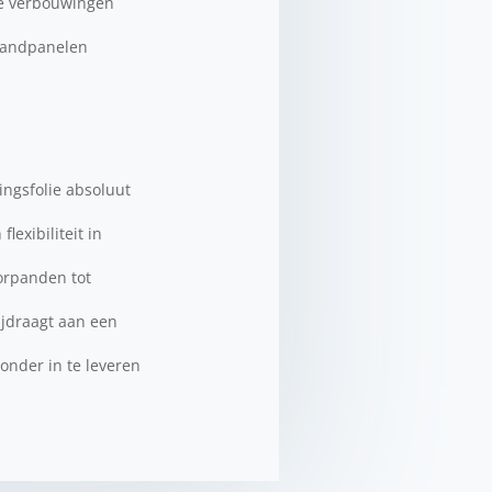
nde verbouwingen
 wandpanelen
ingsfolie absoluut
exibiliteit in
orpanden tot
ijdraagt aan een
onder in te leveren