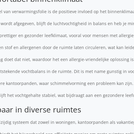
l van verwarmingsfolie is de positieve invloed op het binnenklima
 wordt afgegeven, blijft de luchtvochtigheid in balans en heb je mi
 prettiger en gezonder leefklimaat, vooral voor mensen met allergie
tof en allergenen door de ruimte laten circuleren, wat kan leide
g doet dat niet, waardoor het een allergie-vriendelijke oplossing i
itstekende vochtbalans in de ruimte. Dit is met name gunstig in v
dere kantoorpanden, waar schimmelvorming een probleem kan zijn.
lijft het vochtgehalte stabiel, wat bijdraagt aan een gezondere lee
baar in diverse ruimtes
lzijdig systeem dat zowel in woningen, kantoorpanden als vakantie