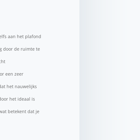
elfs aan het plafond
g door de ruimte te
cht
or een zeer
at het nauwelijks
oor het ideaal is
wat betekent dat je