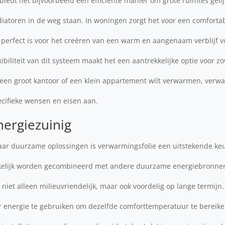
biedt het bijvoorbeeld een efficiënte manier om grote ruimtes geli
iatoren in de weg staan. In woningen zorgt het voor een comforta
n perfect is voor het creëren van een warm en aangenaam verblijf vo
biliteit van dit systeem maakt het een aantrekkelijke optie voor 
 een groot kantoor of een klein appartement wilt verwarmen, verwa
ecifieke wensen en eisen aan.
ergiezuinig
r duurzame oplossingen is verwarmingsfolie een uitstekende keu
kelijk worden gecombineerd met andere duurzame energiebronnen
niet alleen milieuvriendelijk, maar ook voordelig op lange termijn.
 energie te gebruiken om dezelfde comforttemperatuur te bereiken 