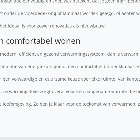
installatie eenvoudig en snel, wat betekent dat je geen ingrijpe
rect onder de vloerbedekking of laminaat worden gelegd, of achter
het ideaal is voor zowel renovaties als nieuwbouw.
n comfortabel wonen
n modern, efficiënt en gezond verwarmingssysteem, dan is verwarm
inatie van energiezuinigheid, een comfortabel binnenklimaat en fl
m een volwaardige en duurzame keuze voor elke ruimte. Van kanto
 verwarmingsfolie zorgt overal voor een aangename warmte die b
 leefomgeving. Zo ben je klaar voor de toekomst van verwarmen, z
.