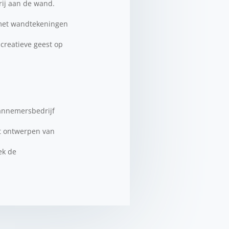
rij aan de wand.
n met wandtekeningen
 creatieve geest op
annemersbedrijf
et ontwerpen van
ek de