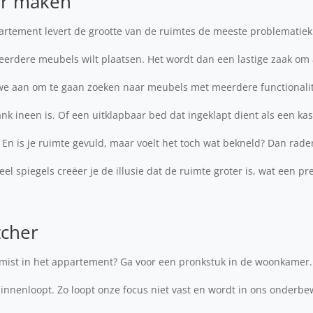
er maken
partement levert de grootte van de ruimtes de meeste problematiek
meerdere meubels wilt plaatsen. Het wordt dan een lastige zaak om 
 we aan om te gaan zoeken naar meubels met meerdere functionalit
k ineen is. Of een uitklapbaar bed dat ingeklapt dient als een ka
 En is je ruimte gevuld, maar voelt het toch wat bekneld? Dan rad
el spiegels creëer je de illusie dat de ruimte groter is, wat een pre
tcher
s mist in het appartement? Ga voor een pronkstuk in de woonkamer. 
innenloopt. Zo loopt onze focus niet vast en wordt in ons onderbe