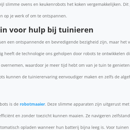
rwijl slimme ovens en keukenrobots het koken vergemakkelijken. Dit 
en op je werk of om te ontspannen.
in voor hulp bij tuinieren
sen een ontspannende en bevredigende bezigheid zijn, maar het ve
g heeft de technologie ons geholpen door robots te ontwikkelen di
vernemen, waardoor je meer tijd hebt om van je tuin te geniete
bots kunnen de tuinierervaring eenvoudiger maken en zelfs de alg
bots is de
robotmaaier
. Deze slimme apparaten zijn uitgerust met
 efficiënt en zonder toezicht kunnen maaien. Ze navigeren zelfstand
utomatisch opladen wanneer hun batterij bijna leeg is. Voor tuine