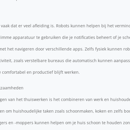
vaak dat er veel afleiding is. Robots kunnen helpen bij het vermin
slimme apparatuur te gebruiken die je notificaties beheert of je sc
 met het navigeren door verschillende apps. Zelfs fysiek kunnen rob
iviteit, zoals verstelbare bureaus die automatisch kunnen aanpas
e comfortabel en productief blijft werken.
rkzaamheden
ngen van het thuiswerken is het combineren van werk en huishoudel
en om huishoudelijke taken zoals schoonmaken, koken en zelfs b
gers en -moppers kunnen helpen om je huis schoon te houden zonde