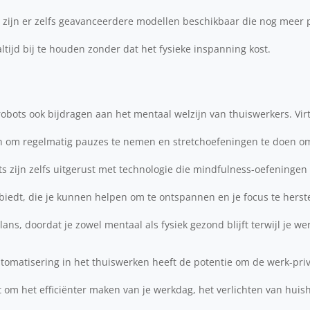
zijn er zelfs geavanceerdere modellen beschikbaar die nog meer p
ltijd bij te houden zonder dat het fysieke inspanning kost.
obots ook bijdragen aan het mentaal welzijn van thuiswerkers. Vir
n om regelmatig pauzes te nemen en stretchoefeningen te doen o
 zijn zelfs uitgerust met technologie die mindfulness-oefeningen 
dt, die je kunnen helpen om te ontspannen en je focus te herstel
ns, doordat je zowel mentaal als fysiek gezond blijft terwijl je wer
tomatisering in het thuiswerken heeft de potentie om de werk-priv
t om het efficiënter maken van je werkdag, het verlichten van huish