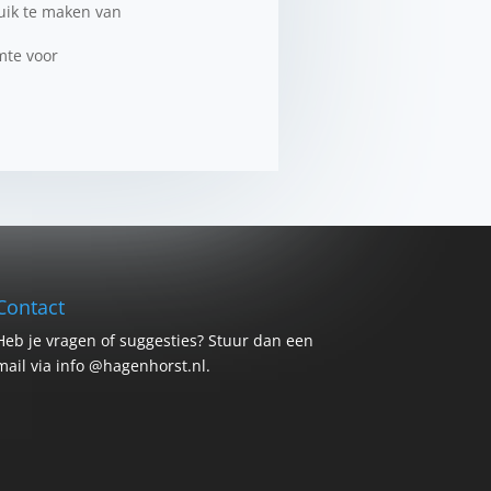
uik te maken van
mte voor
Contact
Heb je vragen of suggesties? Stuur dan een
mail via info @hagenhorst.nl.