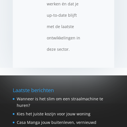
werken én dat je
up-to-date blijft
met de laatste
ontwikkelingen in
deze sector.
Laatste berichten
Wanneer is het slim om een straalmachine te
huren?
Kies het juiste kozijn voor jouw woning
Casa Manga jouw buitenleven, vernieuwd