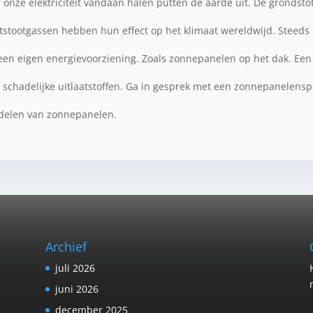
 onze elektriciteit vandaan halen putten de aarde uit. De grondst
tstootgassen hebben hun effect op het klimaat wereldwijd. Steed
 een eigen energievoorziening. Zoals zonnepanelen op het dak. Ee
schadelijke uitlaatstoffen. Ga in gesprek met een zonnepanelenspe
ordelen van zonnepanelen.
Archief
juli 2026
juni 2026
december 2025