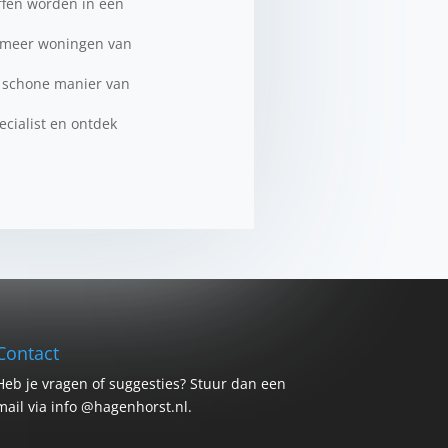
offen worden in een
s meer woningen van
n schone manier van
cialist en ontdek
Contact
Heb je vragen of suggesties? Stuur dan een
mail via info @hagenhorst.nl.