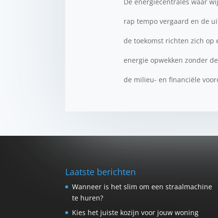
De energiecentrales waar wij
rap tempo vergaard en de ui
de toekomst richten zich op
energie opwekken zonder de 
de milieu- en financiële vo
Laatste berichten
Wanneer is het slim om een straalmachine
te huren?
Kies het juiste kozijn voor jouw woning