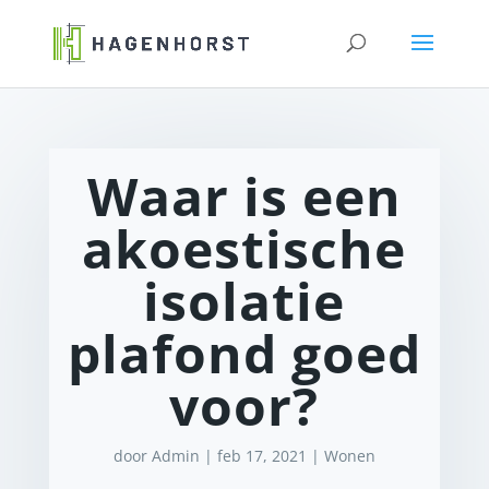
Waar is een
akoestische
isolatie
plafond goed
voor?
door
Admin
|
feb 17, 2021
|
Wonen