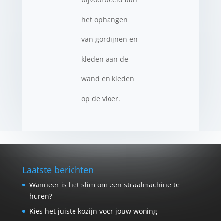
het ophangen
van gordijnen en
kleden aan de
wand en kleden
op de vloer.
Laatste berichten
Wanneer is het slim om een straalmachine te
huren?
Kies het juiste kozijn voor jouw woning