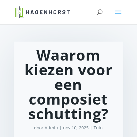
Waarom
kiezen voor
een
composiet
schutting?
door
Admin
|
nov 10, 2025
|
Tuin