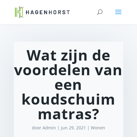
Wat zijn de
voordelen van
een
koudschuim
matras?
door
Admin
|
jun 29, 2021
|
Wonen